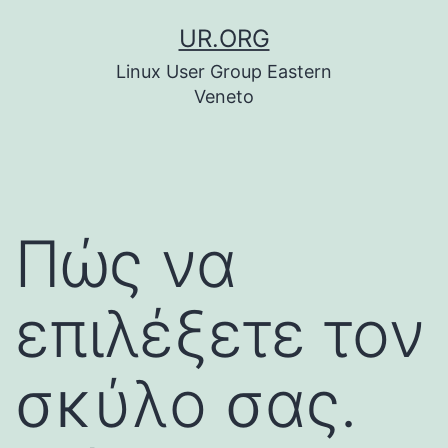
Skip
UR.ORG
to
Linux User Group Eastern
content
Veneto
Πώς να
επιλέξετε τον
σκύλο σας.