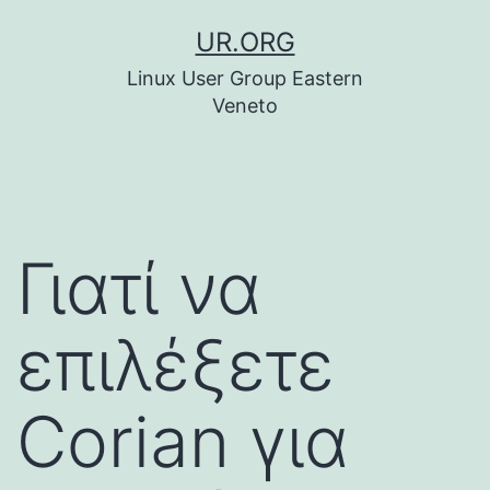
Skip
UR.ORG
to
Linux User Group Eastern
content
Veneto
Γιατί να
επιλέξετε
Corian για